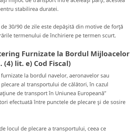
și mijloc de transport între aceleași părți, acestea
ntru stabilirea duratei.
 de 30/90 de zile este depășită din motive de forță
ările termenului de închiriere pe termen scurt.
atering Furnizate la Bordul Mijloacelor
(4) lit. e) Cod Fiscal)
g furnizate la bordul navelor, aeronavelor sau
 plecare al transportului de călători, în cazul
erațiune de transport în Uniunea Europeană”
tori efectuată între punctele de plecare și de sosire
e locul de plecare a transportului, ceea ce