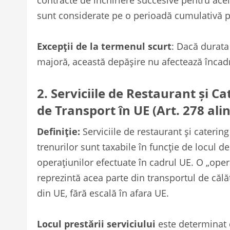
contracte de închiriere succesive pentru acela
sunt considerate pe o perioadă cumulativă pe
Excepții de la termenul scurt
: Dacă durata
majoră, această depășire nu afectează încadr
2. Serviciile de Restaurant și C
de Transport în UE (Art. 278 alin. 
Definiție:
Serviciile de restaurant și caterin
trenurilor sunt taxabile în funcție de locul de
operațiunilor efectuate în cadrul UE. O „op
reprezintă acea parte din transportul de călă
din UE, fără escală în afara UE.
Locul prestării serviciului
este determinat d