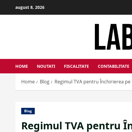
Skip
august 8, 2026
to
content
HOME
NOUTATI
FISCALITATE
CONTABILITATE
Home
Blog
Regimul TVA pentru Închirierea pe T
Blog
Regimul TVA pentru În