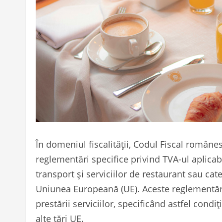
În domeniul fiscalității, Codul Fiscal român
reglementări specifice privind TVA-ul aplicab
transport și serviciilor de restaurant sau cat
Uniunea Europeană (UE). Aceste reglementări 
prestării serviciilor, specificând astfel condi
alte țări UE.