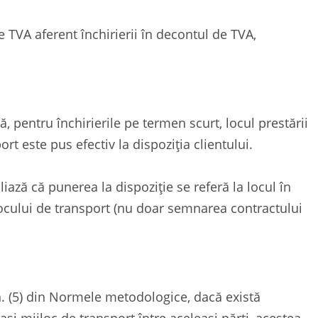
 TVA aferent închirierii în decontul de TVA,
 că, pentru închirierile pe termen scurt, locul prestării
rt este pus efectiv la dispoziția clientului.
aliază că punerea la dispoziție se referă la locul în
jlocului de transport (nu doar semnarea contractului
n. (5) din Normele metodologice, dacă există