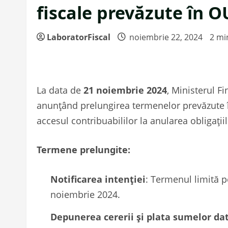
fiscale prevăzute în 
LaboratorFiscal
noiembrie 22, 2024
2 mi
La data de
21 noiembrie 2024
, Ministerul F
anunțând prelungirea termenelor prevăzute î
accesul contribuabililor la anularea obligațiil
Termene prelungite:
Notificarea intenției
: Termenul limită p
noiembrie 2024.
Depunerea cererii și plata sumelor da