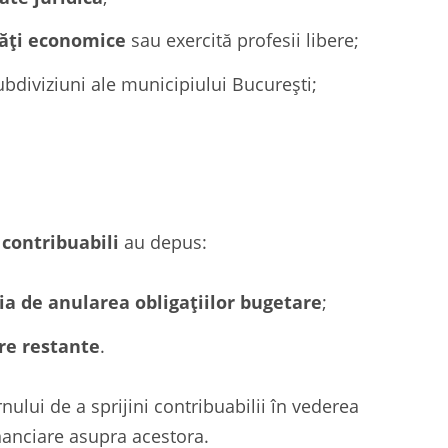
tăți economice
sau exercită profesii libere;
bdiviziuni ale municipiului București;
 contribuabili
au depus:
cia de anularea obligațiilor bugetare
;
are restante
.
lui de a sprijini contribuabilii în vederea
inanciare asupra acestora.