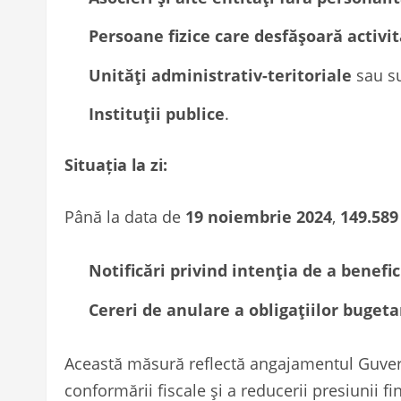
Persoane fizice care desfășoară activi
Unități administrativ-teritoriale
sau su
Instituții publice
.
Situația la zi:
Până la data de
19 noiembrie 2024
,
149.589
Notificări privind intenția de a benefi
Cereri de anulare a obligațiilor buget
Această măsură reflectă angajamentul Guvernu
conformării fiscale și a reducerii presiunii f