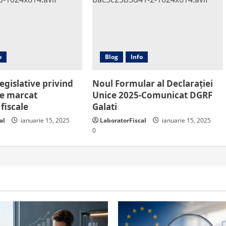
o
Blog
Info
legislative privind
Noul Formular al Declarației
de marcat
Unice 2025-Comunicat DGRF
fiscale
Galati
al
ianuarie 15, 2025
LaboratorFiscal
ianuarie 15, 2025
0