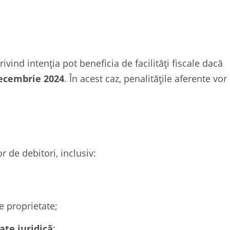
ivind intenția pot beneficia de facilități fiscale dacă
ecembrie 2024
. În acest caz, penalitățile aferente vor
or de debitori, inclusiv:
e proprietate;
tate juridică
;