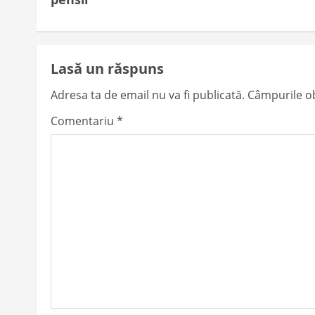
t
n
Lasă un răspuns
a
Adresa ta de email nu va fi publicată.
Câmpurile ob
v
Comentariu
*
i
g
a
t
i
o