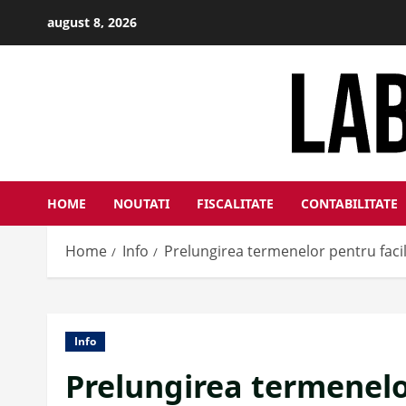
Skip
august 8, 2026
to
content
HOME
NOUTATI
FISCALITATE
CONTABILITATE
Home
Info
Prelungirea termenelor pentru facil
Info
Prelungirea termenelor