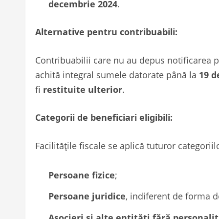
decembrie 2024
.
Alternative pentru contribuabili:
Contribuabilii care nu au depus notificarea pr
achită integral sumele datorate până la
19 d
fi
restituite ulterior
.
Categorii de beneficiari eligibili:
Facilitățile fiscale se aplică tuturor categoriil
Persoane fizice
;
Persoane juridice
, indiferent de forma d
Asocieri și alte entități fără personali