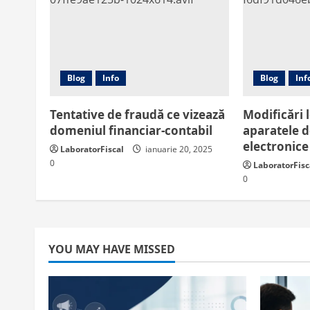
Blog
Info
Blog
Inf
Tentative de fraudă ce vizează
Modificări 
domeniul financiar-contabil
aparatele 
electronice 
LaboratorFiscal
ianuarie 20, 2025
0
LaboratorFisc
0
YOU MAY HAVE MISSED