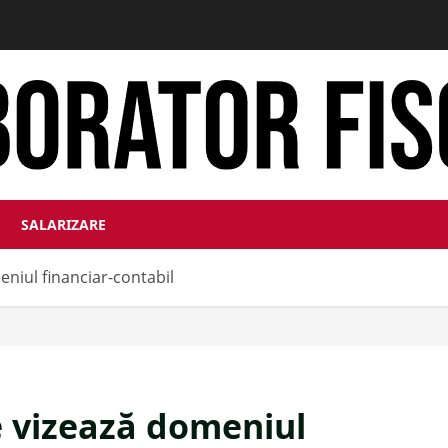
SALARIZARE
eniul financiar-contabil
e vizează domeniul