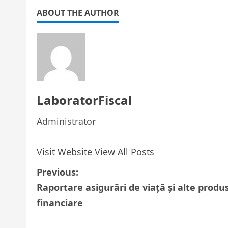
ABOUT THE AUTHOR
LaboratorFiscal
Administrator
Visit Website
View All Posts
P
Previous:
Raportare asigurări de viață și alte produ
o
financiare
s