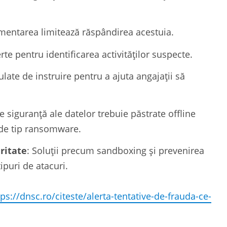
egmentarea limitează răspândirea acestuia.
lerte pentru identificarea activităților suspecte.
ulate de instruire pentru a ajuta angajații să
de siguranță ale datelor trebuie păstrate offline
r de tip ransomware.
ritate
: Soluții precum sandboxing și prevenirea
ipuri de atacuri.
tps://dnsc.ro/citeste/alerta-tentative-de-frauda-ce-