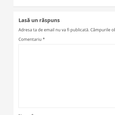
t
n
Lasă un răspuns
a
Adresa ta de email nu va fi publicată.
Câmpurile ob
v
Comentariu
*
i
g
a
t
i
o
n