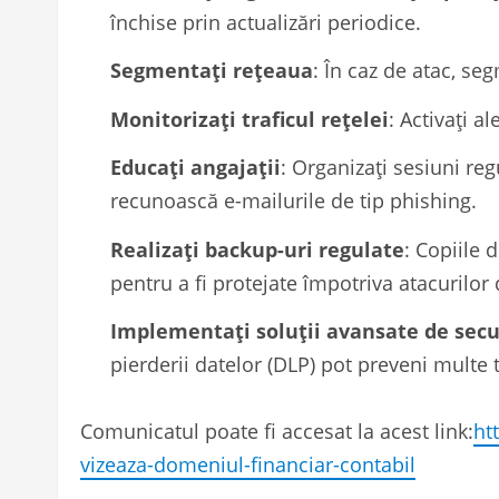
închise prin actualizări periodice.
Segmentați rețeaua
: În caz de atac, s
Monitorizați traficul rețelei
: Activați a
Educați angajații
: Organizați sesiuni reg
recunoască e-mailurile de tip phishing.
Realizați backup-uri regulate
: Copiile 
pentru a fi protejate împotriva atacurilo
Implementați soluții avansate de secu
pierderii datelor (DLP) pot preveni multe t
Comunicatul poate fi accesat la acest link:
ht
vizeaza-domeniul-financiar-contabil