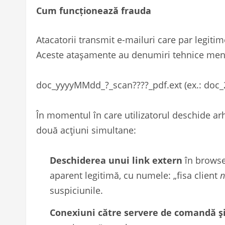
Cum funcționează frauda
Atacatorii transmit e-mailuri care par legitim
Aceste atașamente au denumiri tehnice menit
doc_yyyyMMdd_?_scan????_pdf.ext (ex.: doc_
În momentul în care utilizatorul deschide arhi
două acțiuni simultane:
Deschiderea unui link extern
în browser
aparent legitimă, cu numele: „fisa client
suspiciunile.
Conexiuni către servere de comandă și