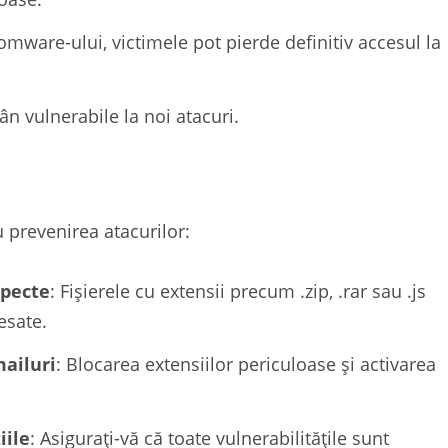
omware-ului, victimele pot pierde definitiv accesul la
n vulnerabile la noi atacuri.
prevenirea atacurilor:
specte
: Fișierele cu extensii precum .zip, .rar sau .js
esate.
mailuri
: Blocarea extensiilor periculoase și activarea
iile
: Asigurați-vă că toate vulnerabilitățile sunt