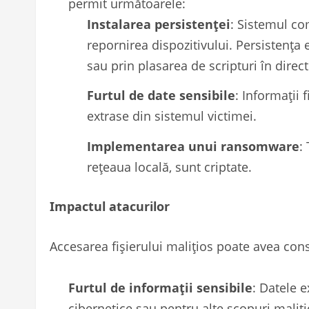
permit următoarele:
Instalarea persistenței
: Sistemul co
repornirea dispozitivului. Persistența 
sau prin plasarea de scripturi în dire
Furtul de date sensibile
: Informații
extrase din sistemul victimei.
Implementarea unui ransomware
:
rețeaua locală, sunt criptate.
Impactul atacurilor
Accesarea fișierului malițios poate avea cons
Furtul de informații sensibile
: Datele e
cibernetice sau pentru alte scopuri maliț