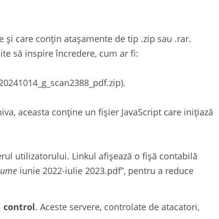
e și care conțin atașamente de tip .zip sau .rar.
e să inspire încredere, cum ar fi:
20241014_g_scan2388_pdf.zip).
va, aceasta conține un fișier JavaScript care inițiază
ul utilizatorului. Linkul afișează o fișă contabilă
nume
iunie 2022-iulie 2023.pdf”, pentru a reduce
 control
. Aceste servere, controlate de atacatori,