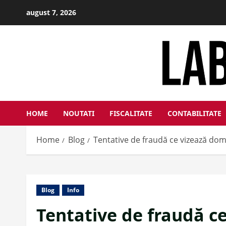
Skip
august 7, 2026
to
content
HOME
NOUTATI
FISCALITATE
CONTABILITATE
Home
Blog
Tentative de fraudă ce vizează dom
Blog
Info
Tentative de fraudă c