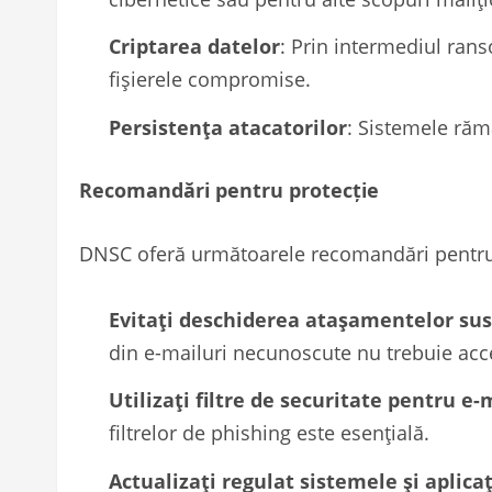
Criptarea datelor
: Prin intermediul rans
fișierele compromise.
Persistența atacatorilor
: Sistemele rămâ
Recomandări pentru protecție
DNSC oferă următoarele recomandări pentru 
Evitați deschiderea atașamentelor su
din e-mailuri necunoscute nu trebuie acc
Utilizați filtre de securitate pentru e-
filtrelor de phishing este esențială.
Actualizați regulat sistemele și aplicaț