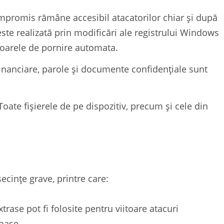
mpromis rămâne accesibil atacatorilor chiar și după
este realizată prin modificări ale registrului Windows
ctoarele de pornire automata.
 financiare, parole și documente confidențiale sunt
 Toate fișierele de pe dispozitiv, precum și cele din
ecințe grave, printre care:
xtrase pot fi folosite pentru viitoare atacuri
ioase.