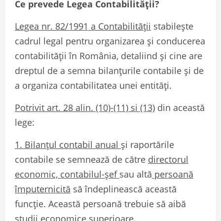
Ce prevede Legea Contabilității?
Legea nr. 82/1991 a Contabilității
stabilește
cadrul legal pentru organizarea și conducerea
contabilității în România, detaliind și cine are
dreptul de a semna bilanțurile contabile și de
a organiza contabilitatea unei entități.
Potrivit art. 28 alin. (10)-(11) si (13)
din această
lege:
1.
Bilanțul contabil anual
și raportările
contabile se semnează de către
directorul
economic, contabilul-șef
sau altă
persoană
împuternicită
să îndeplinească această
funcție. Această persoană trebuie să aibă
studii economice superioare
.