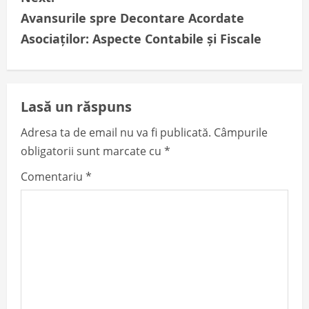
o
Avansurile spre Decontare Acordate
Asociaților: Aspecte Contabile și Fiscale
s
t
n
Lasă un răspuns
a
Adresa ta de email nu va fi publicată.
Câmpurile
obligatorii sunt marcate cu
*
v
Comentariu
*
i
g
a
t
i