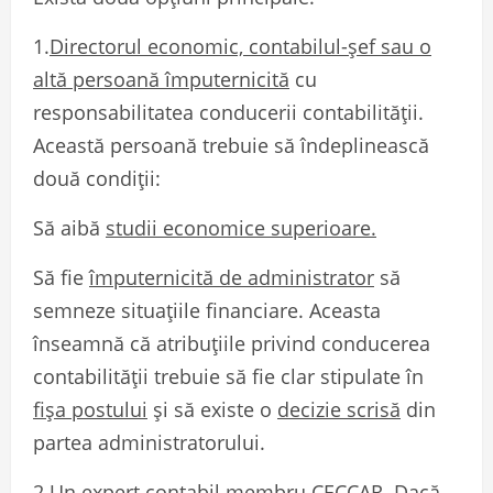
1.
Directorul economic, contabilul-șef sau o
altă persoană împuternicită
cu
responsabilitatea conducerii contabilității.
Această persoană trebuie să îndeplinească
două condiții:
Să aibă
studii economice superioare.
Să fie
împuternicită de administrator
să
semneze situațiile financiare. Aceasta
înseamnă că atribuțiile privind conducerea
contabilității trebuie să fie clar stipulate în
fișa postului
și să existe o
decizie scrisă
din
partea administratorului.
2.Un expert contabil membru CECCAR. Dacă