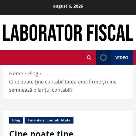
Skip
august 6, 2026
to
content
VIDEO
Home
Blog
Cine poate ține contabilitatea unei firme și cine
semnează bilanțul contabil?
Blog
Finanțe și Contabilitate
Cine poate ține