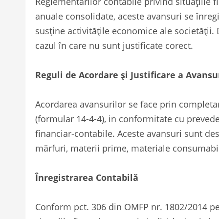
Reglementărilor contabile privind situațiile f
anuale consolidate
, aceste avansuri se înregi
susține activitățile economice ale societății.
cazul în care nu sunt justificate corect.
Reguli de Acordare și Justificare a Avansu
Acordarea avansurilor se face prin completar
(formular 14-4-4), in conformitate cu preved
financiar-contabile
. Aceste avansuri sunt dest
mărfuri, materii prime, materiale consumabile,
Înregistrarea Contabilă
Conform pct. 306 din OMFP nr. 1802/2014
pe