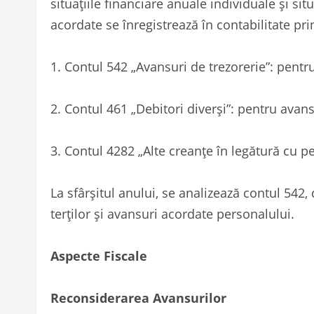
situațiile financiare anuale individuale şi sit
acordate se înregistrează în contabilitate pri
1.
Contul 542 „Avansuri de trezorerie”: pentr
2.
Contul 461 „Debitori diverși”: pentru avansu
3.
Contul 4282 „Alte creanțe în legătură cu p
La sfârșitul anului, se analizează contul 542
terților și avansuri acordate personalului.
Aspecte Fiscale
Reconsiderarea Avansurilor