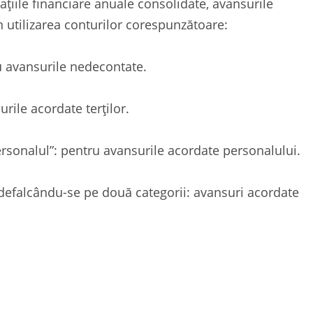
uațiile financiare anuale consolidate
, avansurile
n utilizarea conturilor corespunzătoare:
u avansurile nedecontate.
rile acordate terților.
ersonalul”: pentru avansurile acordate personalului.
, defalcându-se pe două categorii: avansuri acordate