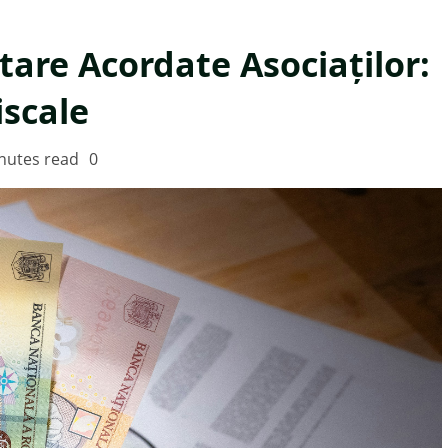
tare Acordate Asociaților:
iscale
nutes read
0