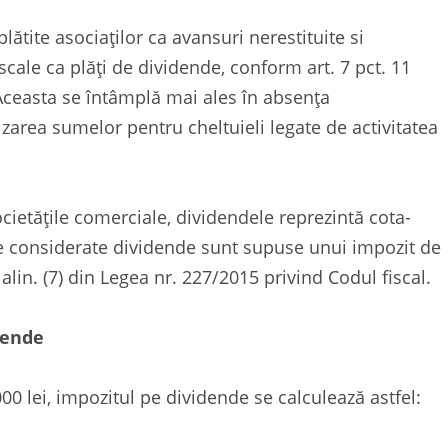
lătite asociaților ca avansuri nerestituite si
iscale ca plăți de dividende, conform art. 7 pct. 11
 Aceasta se întâmplă mai ales în absența
izarea sumelor pentru cheltuieli legate de activitatea
ocietăţile comerciale
, dividendele reprezintă cota-
țile considerate dividende sunt supuse unui impozit de
alin. (7) din Legea nr. 227/2015 privind Codul fiscal.
dende
00 lei, impozitul pe dividende se calculează astfel: