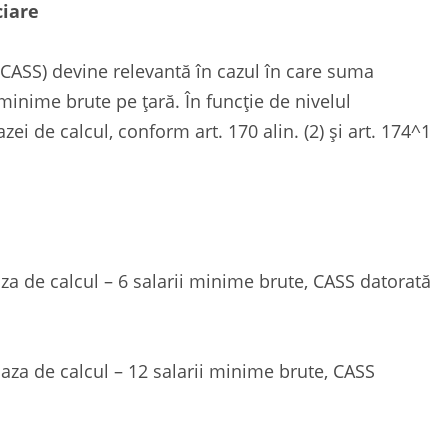
ciare
(CASS) devine relevantă în cazul în care suma
minime brute pe țară. În funcție de nivelul
ei de calcul, conform art. 170 alin. (2) și art. 174^1
aza de calcul – 6 salarii minime brute, CASS datorată
Baza de calcul – 12 salarii minime brute, CASS