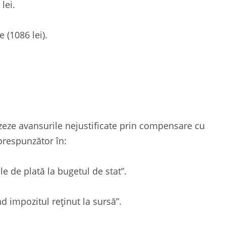
lei.
 (1086 lei).
izeze avansurile nejustificate prin compensare cu
orespunzător în:
le de plată la bugetul de stat”.
d impozitul reținut la sursă”.