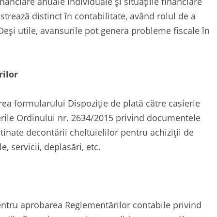
inanciare anuale individuale şi situațiile financiare
strează distinct în contabilitate, având rolul de a
 Deși utile, avansurile pot genera probleme fiscale în
rilor
ea formularului Dispoziție de plată către casierie
erile Ordinului nr. 2634/2015
privind documentele
inate decontării cheltuielilor pentru achiziții de
 servicii, deplasări, etc.
ntru aprobarea Reglementărilor contabile privind