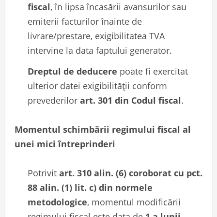
fiscal
, în lipsa încasării avansurilor sau
emiterii facturilor înainte de
livrare/prestare, exigibilitatea TVA
intervine la data faptului generator.
Dreptul de deducere
poate fi exercitat
ulterior datei exigibilității conform
prevederilor
art. 301 din Codul fiscal
.
Momentul schimbării regimului fiscal al
unei mici întreprinderi
Potrivit
art. 310 alin. (6) coroborat cu pct.
88 alin. (1) lit. c) din normele
metodologice
, momentul modificării
regimului fiscal este data de
1 a lunii