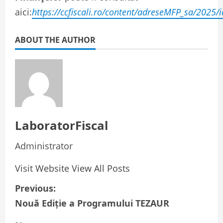
aici:
https://ccfiscali.ro/content/adreseMFP_sa/202
ABOUT THE AUTHOR
LaboratorFiscal
Administrator
Visit Website
View All Posts
P
Previous:
Nouă Ediție a Programului TEZAUR
o