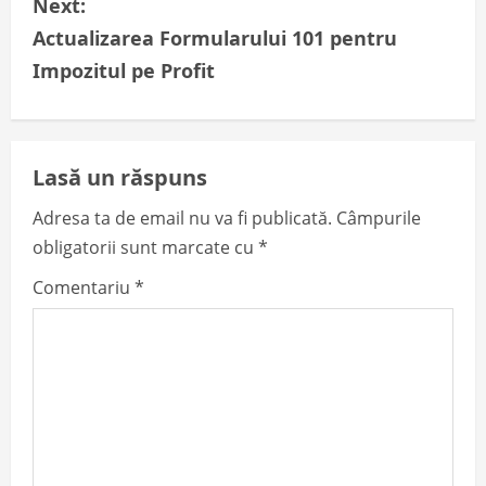
Next:
s
Actualizarea Formularului 101 pentru
t
Impozitul pe Profit
n
a
Lasă un răspuns
v
Adresa ta de email nu va fi publicată.
Câmpurile
i
obligatorii sunt marcate cu
*
g
Comentariu
*
a
t
i
o