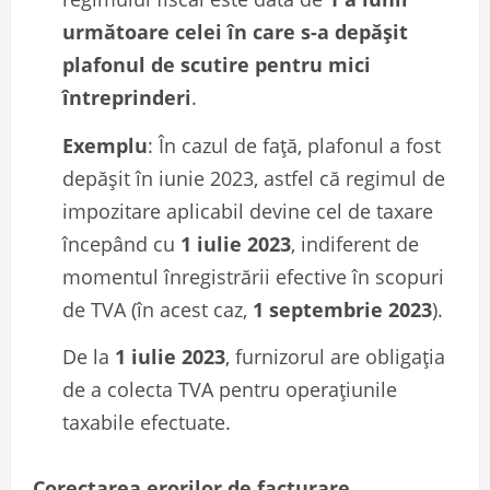
următoare celei în care s-a depășit
plafonul de scutire pentru mici
întreprinderi
.
Exemplu
: În cazul de față, plafonul a fost
depășit în iunie 2023, astfel că regimul de
impozitare aplicabil devine cel de taxare
începând cu
1 iulie 2023
, indiferent de
momentul înregistrării efective în scopuri
de TVA (în acest caz,
1 septembrie 2023
).
De la
1 iulie 2023
, furnizorul are obligația
de a colecta TVA pentru operațiunile
taxabile efectuate.
Corectarea erorilor de facturare