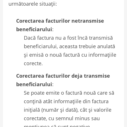
următoarele situații:
Corectarea facturilor netransmise
beneficiarului
:
Dacă factura nu a fost încă transmisă
beneficiarului, aceasta trebuie anulată
și emisă o nouă factură cu informațiile
corecte.
Corectarea facturilor deja transmise
beneficiarului
:
Se poate emite o factură nouă care să
conțină atât informațiile din factura
inițială (număr și dată), cât și valorile
corectate, cu semnul minus sau
mențiunea că sunt negative.