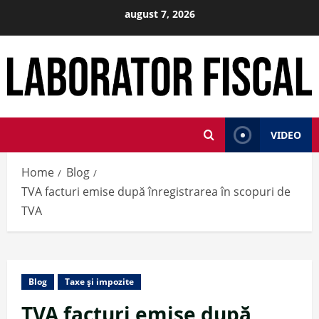
Skip
august 7, 2026
to
content
VIDEO
Home
Blog
TVA facturi emise după înregistrarea în scopuri de
TVA
Blog
Taxe și impozite
TVA facturi emise după