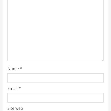
t
i
o
n
Nume
*
Email
*
Site web