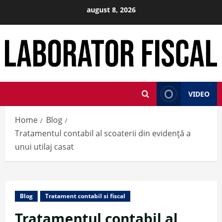
Skip
august 8, 2026
to
content
VIDEO
Home
Blog
Tratamentul contabil al scoaterii din evidență a
unui utilaj casat
Blog
Tratament contabil si fiscal
Tratamentul contabil al