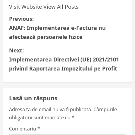
Visit Website
View All Posts
P
Previous:
ANAF: Implementarea e-Factura nu
o
afectează persoanele fizice
s
Next:
t
Implementarea Directivei (UE) 2021/2101
n
privind Raportarea Impozitului pe Profit
a
v
Lasă un răspuns
i
Adresa ta de email nu va fi publicată.
Câmpurile
obligatorii sunt marcate cu
*
g
Comentariu
*
a