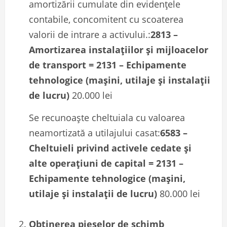
amortizării cumulate din evidențele
contabile, concomitent cu scoaterea
valorii de intrare a activului.:
2813 –
Amortizarea instalațiilor și mijloacelor
de transport = 2131 – Echipamente
tehnologice (mașini, utilaje și instalații
de lucru)
20.000 lei
Se recunoaște cheltuiala cu valoarea
neamortizată a utilajului casat:
6583 –
Cheltuieli privind activele cedate și
alte operațiuni de capital = 2131 –
Echipamente tehnologice (mașini,
utilaje și instalații de lucru)
80.000 lei
Obținerea pieselor de schimb