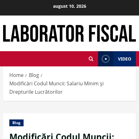
Skip
august 10, 2026
to
content
VIDEO
Home
Blog
Modificări Codul Muncii: Salariu Minim și
Drepturile Lucrătorilor
Blog
Modificări Codul Muncii: