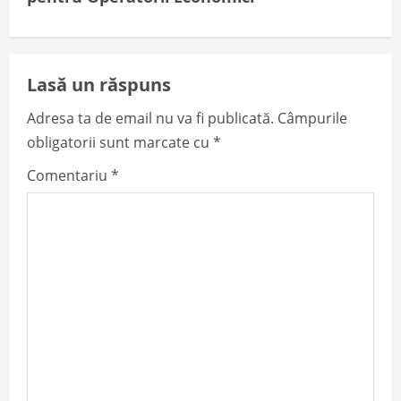
n
a
v
Lasă un răspuns
i
Adresa ta de email nu va fi publicată.
Câmpurile
obligatorii sunt marcate cu
*
g
Comentariu
*
a
t
i
o
n