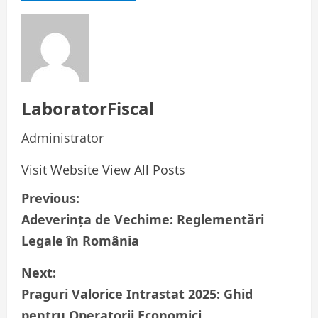
LaboratorFiscal
Administrator
Visit Website
View All Posts
P
Previous:
Adeverința de Vechime: Reglementări
o
Legale în România
s
Next:
t
Praguri Valorice Intrastat 2025: Ghid
pentru Operatorii Economici