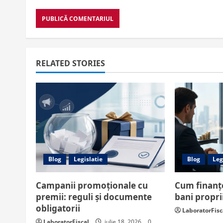
RELATED STORIES
Blog
Legislatie
Blog
Leg
Campanii promoționale cu
Cum finanțe
premii: reguli și documente
bani propri
obligatorii
LaboratorFisc
LaboratorFiscal
iulie 18, 2026
0