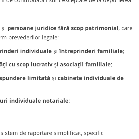
i de contribuabili sunt exceptate de la depunerea
și
persoane juridice fără scop patrimonial
, care
orm prevederilor legale;
rinderi individuale
și
întreprinderi familiale
;
ăți cu scop lucrativ
și
asociații familiale
;
ăspundere limitată
și
cabinete individuale de
uri individuale notariale
;
sistem de raportare simplificat, specific