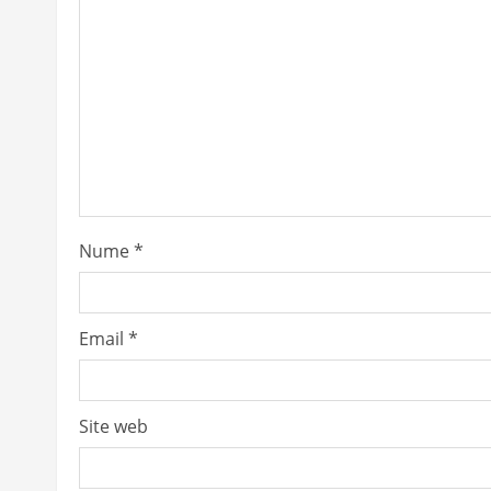
g
a
t
i
o
Nume
*
n
Email
*
Site web