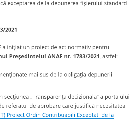
ifică exceptarea de la depunerea fișierului standard
83/2021
F a inițiat un proiect de act normativ pentru
nul Președintelui ANAF nr. 1783/2021
, astfel:
 menționate mai sus de la obligația depunerii
în secțiunea „Transparență decizională” a portalului
 de referatul de aprobare care justifică necesitatea
F-T) Proiect Ordin Contribuabili Exceptati de la