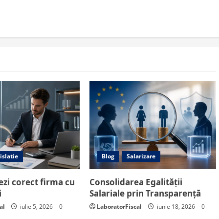
islatie
Blog
Salarizare
zi corect firma cu
Consolidarea Egalității
i
Salariale prin Transparență
al
iulie 5, 2026
0
LaboratorFiscal
iunie 18, 2026
0