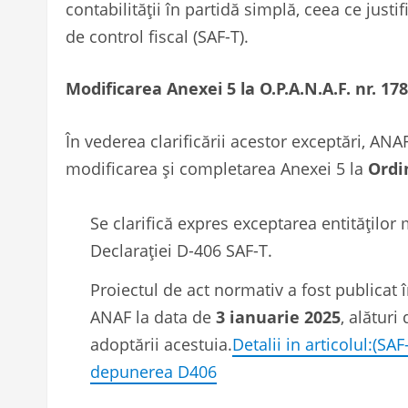
contabilității în partidă simplă, ceea ce just
de control fiscal (SAF-T).
Modificarea Anexei 5 la O.P.A.N.A.F. nr. 17
În vederea clarificării acestor exceptări, ANA
modificarea și completarea Anexei 5 la
Ordi
Se clarifică expres exceptarea entităților
Declarației D-406 SAF-T.
Proiectul de act normativ a fost publicat 
ANAF la data de
3 ianuarie 2025
, alături
adoptării acestuia.
Detalii in articolul:(SA
depunerea D406