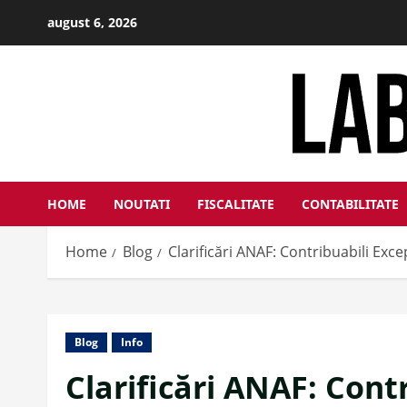
Skip
august 6, 2026
to
content
HOME
NOUTATI
FISCALITATE
CONTABILITATE
Home
Blog
Clarificări ANAF: Contribuabili Exc
Blog
Info
Clarificări ANAF: Contr