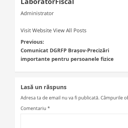
LaboratorFiscal
Administrator
Visit Website
View All Posts
P
Previous:
Comunicat DGRFP Brașov-Precizări
o
importante pentru persoanele fizice
s
t
Lasă un răspuns
n
Adresa ta de email nu va fi publicată.
Câmpurile ob
a
Comentariu
*
v
i