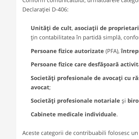
Conform comunicatului, următoarele categori
Declarației D-406:
Unități de cult
,
asociații de proprietari
țin contabilitatea în partidă simplă, conf
Persoane fizice autorizate
(PFA),
întrep
Persoane fizice care desfășoară activit
Societăți profesionale de avocați cu r
avocat
;
Societăți profesionale notariale
și
biro
Cabinete medicale individuale
.
Aceste categorii de contribuabili folosesc un 