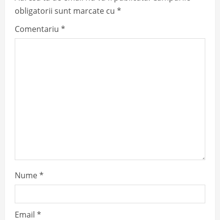
i
obligatorii sunt marcate cu
*
g
Comentariu
*
a
t
i
o
n
Nume
*
Email
*