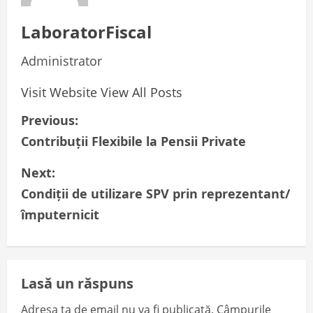
LaboratorFiscal
Administrator
Visit Website
View All Posts
P
Previous:
Contribuții Flexibile la Pensii Private
o
Next:
s
Condiții de utilizare SPV prin reprezentant/
t
împuternicit
n
a
Lasă un răspuns
v
Adresa ta de email nu va fi publicată.
Câmpurile