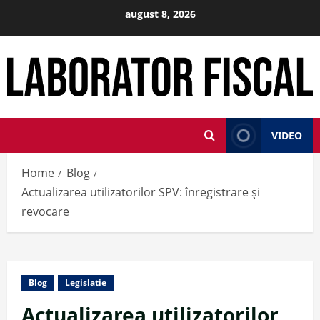
Skip
august 8, 2026
to
content
VIDEO
Home
Blog
Actualizarea utilizatorilor SPV: înregistrare și
revocare
Blog
Legislatie
Actualizarea utilizatorilor